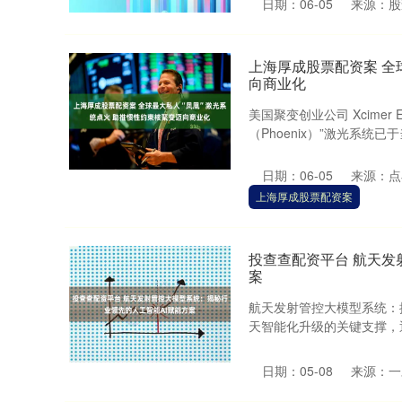
日期：06-05
来源：股
上海厚成股票配资案 全
向商业化
美国聚变创业公司 Xcime
（Phoenix）”激光系统
日期：06-05
来源：点
上海厚成股票配资案
投查查配资平台 航天发
案
航天发射管控大模型系统：
天智能化升级的关键支撑，通
日期：05-08
来源：一