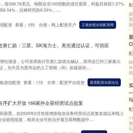
，报398.76美元。纳斯达克100指数的成分股里，科磊目前跌7.27%
配
54%，拉姆研究跌6.33%，....
人
和
资
润配资
查看：
155
分类：
网上配资开户
正规炒股在线配资网
达黄仁勋：三星、SK海力士、美光通过认证，可供应
息，据彭博社报道，公司首席执行官黄仁勋首次确认，英伟达已对三家最大
，允许其为英伟达的人工智能（AI）加速器供....
银鼎信配资
查看：
170
分类：
配资平台投资
股票配资在线论坛
有序扩大开放 166家外企获经营试点批复
部获悉，自2025年2月首批增值电信业务经营试点批复发放以来线上
企业获得批复，相关企业可依法开展互联网数据中....