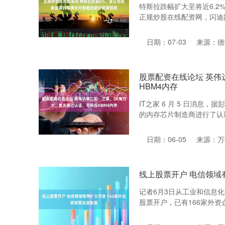
特斯拉跌幅扩大至将近6.2%
正规炒股在线配资网，闪迪跌6.
日期：07-03
来源：德
股票配资在线论坛 英伟
HBM4内存
IT之家 6 月 5 日消
的内存芯片制造商进行了认证
日期：06-05
来源：万
线上股票开户 电信领域
记者6月3日从工业和信息化
股票开户，已有166家外资