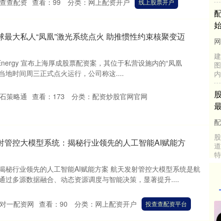
查查配资
查看：
99
分类：
网上配资开户
线上股票开户
球最大私人“凤凰”激光系统点火 助推惯性约束核聚变迈
r Energy 宣布上海厚成股票配资案，其位于私营设施内的“凤凰
已于当地时间周三正式点火运行，公司称这....
石策略通
查看：
173
分类：
配资炒股官网官网
射管控大模型系统：揭秘行业领先的人工智能AI赋能方
揭秘行业领先的人工智能AI赋能方案 航天发射管控大模型系统是航
过多源数据融合、动态资源调度与智能决策，显著提升....
对一配资网
查看：
90
分类：
网上配资开户
投查查配资平台