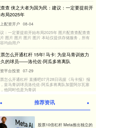
配资平台投资
08-09
南方财经8月8日电线下配资公司线下配资公司，据中国
青年报，在8日召开的2025世界机器人大会开幕式上，
工业和信息化部副部
查配资平台的网站 果然！300280，被实施退市
风险警示！
配资炒股官网官网
05-20
登录新浪财经APP 搜索【信披】查看更多考评等级查配
资平台的网站 炒股就看金麒麟分析师研报，权威，专
业，及时，全面，助您
正规在线炒股配资知识门户 泄露的芯片照片显示
下一代Xbox可能采用10核AMD Zen 6芯片
配资炒股官网官网
08-16
推荐资讯
随着有关AMD即将推出的芯片的细节不断浮出水面正规
在线炒股配资知识门户，一些泄密消息不可避免地会包
含有关索尼和下一代游戏
股票10倍杠杆 Meta推出独立的