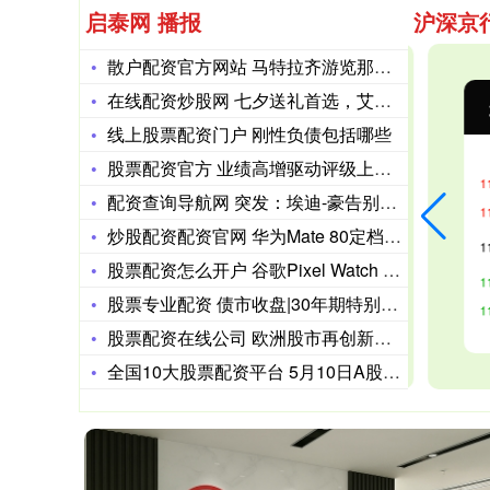
启泰网 播报
沪深京
散户配资官方网站 马特拉齐游览那不勒斯，专门来到了马拉多纳的
在线配资炒股网 七夕送礼首选，艾柠美小紫镜【鎏金映颜】礼盒传
沪深300
4694.44
北
43.13
0.93%
线上股票配资门户 刚性负债包括哪些
股票配资官方 业绩高增驱动评级上调 科技、消费板块获券商青睐
配资查询导航网 突发：埃迪-豪告别纽卡，亚冠冠军教头雅伊斯勒
炒股配资配资官网 华为Mate 80定档11月！双层屏+主动
股票配资怎么开户 谷歌Pixel Watch 4价格曝光：延
股票专业配资 债市收盘|30年期特别国债发行在1.88%，银
股票配资在线公司 欧洲股市再创新高，资金轮动至科技股以外板块
全国10大股票配资平台 5月10日A股动态：外资逆势增持，可