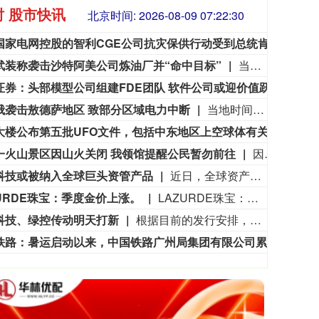
时 股市快讯
北京时间:
2026-08-09 07:22:32
中国国家电网控股的智利CGE公司抗灾保供行动受到总统肯定
7月
武装称袭击沙特阿美公司炼油厂并“命中目标”
当地时间9日，也门胡塞武装称，当天使用一架无人机对沙特阿美公司位于沙特吉赞的炼油厂实施袭击，并称“成功命中目标”。胡塞武装表示，此次袭击是对沙特“敌方”无人机进入也门萨达省和哈杰省领空的回应。（央视新闻）
3563.12
基金指数
72
47.56
1.35%
中信证券：头部模型公司组建FDE团队 软件公司或迎价值跃升机遇
中信证
俄袭击敖德萨地区 致部分区域电力中断
当地时间8月9日，敖德萨电力公司发布消息称，凌晨俄罗斯对敖德萨地区发动袭击后，当地出现停电情况，部分区域电力供应中断。目前抢修工作已开展，供电恢复作业正在推进。俄罗斯方面对此暂无回应。
五角大楼公布第五批UFO文件，包括中东地区上空球体有关视频
据英
一火山景区因山火关闭 我领馆提醒公民暂勿前往
因山火持续蔓延，印度尼西亚的知名旅游景点——东爪哇省布罗莫火山景区自8日晚起暂时关闭。中国驻泗水总领馆9日发布公告，提醒领区中国公民暂勿前往该景区，已预订行程的游客及时办理改期或退票，并密切关注火情及景区解封信息。（新华社）
科技或被纳入全球巨头资管产品
近日，全球资产管理机构范达高级产品经理John Patrick Lee透露，美国机构投资者开始布局中国半导体，最早或于9月底将长鑫科技纳入范达旗下ETF。 范达成立于1955年，总部位于纽约，是一家由创始家族持有的全球资产管理公司，在纽约、上海、法兰克福、苏黎世、阿姆斯特丹、伦敦、悉尼等地设有办公室，旗下产品涵盖ETF、共同基金（公募基金）和专户等。其在中国拥有私募机构范达私募基金管理（上海）有限公司。 截至2026年6月30日，范达全球管理资产规模约2374亿美元。它管理着全球规模最大的半导体ETF——SMH，截至8月初，该基金总净资产约700亿美元。今年6月，范达(VanEck)在美国推出首只聚焦中国半导体的ETF——SMHC。（中国基金报）
ZURDE珠宝：季度金价上涨。
LAZURDE珠宝：季度金价上涨。
科技、绿控传动明天打新
根据目前的发行安排，下周有4只新股申购，科创板2只，创业板、北交所各有1只。日程安排上，周一（8月10日）可申购科创板新股宇树科技、创业板新股绿控传动、北交所新股双英集团，周五（8月14日）可申购科创板新股高凯技术。
中国铁路：暑运启动以来，中国铁路广州局集团有限公司累计发送旅客超6800万人次。
中国