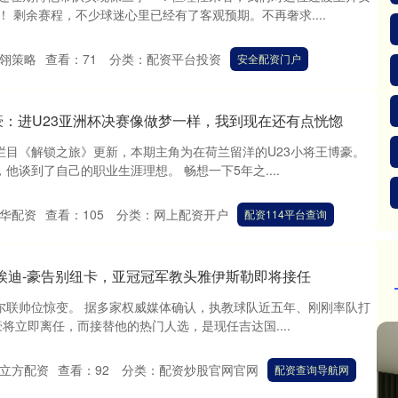
 剩余赛程，不少球迷心里已经有了客观预期。不再奢求....
翎策略
查看：
71
分类：
配资平台投资
安全配资门户
博豪：进U23亚洲杯决赛像做梦一样，我到现在还有点恍惚
频栏目《解锁之旅》更新，本期主角为在荷兰留洋的U23小将王博豪。
他谈到了自己的职业生涯理想。 畅想一下5年之....
华配资
查看：
105
分类：
网上配资开户
配资114平台查询
埃迪-豪告别纽卡，亚冠冠军教头雅伊斯勒即将接任
斯尔联帅位惊变。 据多家权威媒体确认，执教球队近五年、刚刚率队打
豪将立即离任，而接替他的热门人选，是现任吉达国....
立方配资
查看：
92
分类：
配资炒股官网官网
配资查询导航网